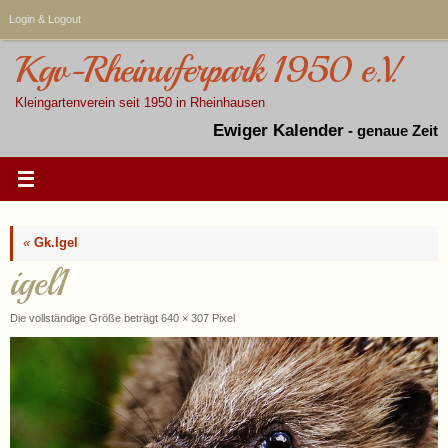
Zum
Login & Logout
Inhalt
springen
Kgv-Rheinuferpark 1950 e.V.
Kleingartenverein seit 1950 in Rheinhausen
Ewiger Kalender
-
genaue Zeit
«
Gk.Igel
igel1
Die vollständige Größe beträgt
640 × 307
Pixel