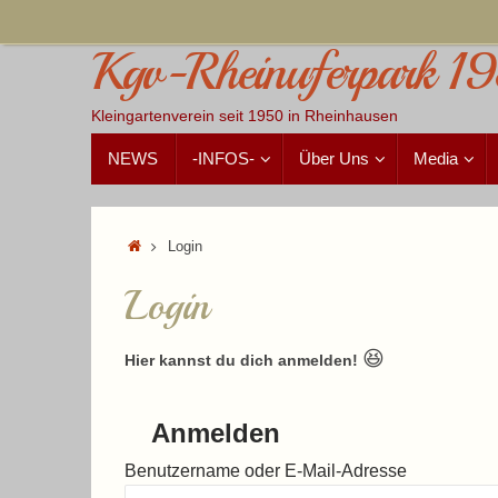
Zum
Inhalt
Kgv-Rheinuferpark 19
springen
Kleingartenverein seit 1950 in Rheinhausen
Zum
NEWS
-INFOS-
Über Uns
Media
Inhalt
springen
Start
Login
Login
😆
Hier kannst du dich anmelden!
Anmelden
Benutzername oder E-Mail-Adresse