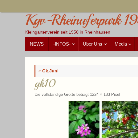
Zum
Inhalt
Kgv-Rheinuferpark 19
springen
Kleingartenverein seit 1950 in Rheinhausen
Zum
NEWS
-INFOS-
Über Uns
Media
Inhalt
springen
«
Gk.Juni
gk10
Die vollständige Größe beträgt
1224 × 183
Pixel