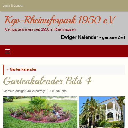
Zum
Login & Logout
Inhalt
springen
Kgv-Rheinuferpark 1950 e.V.
Kleingartenverein seit 1950 in Rheinhausen
Ewiger Kalender
-
genaue Zeit
«
Gartenkalender
Gartenkalender Bild 4
Die vollständige Größe beträgt
794 × 208
Pixel