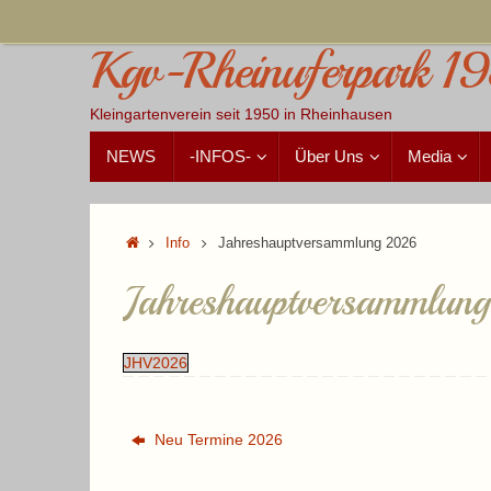
Zum
Inhalt
Kgv-Rheinuferpark 19
springen
Kleingartenverein seit 1950 in Rheinhausen
Zum
NEWS
-INFOS-
Über Uns
Media
Inhalt
springen
Start
Info
Jahreshauptversammlung 2026
Jahreshauptversammlun
JHV2026
Neu Termine 2026