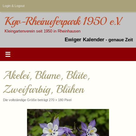
Zum
Login & Logout
Inhalt
springen
Kgv-Rheinuferpark 1950 e.V.
Kleingartenverein seit 1950 in Rheinhausen
Ewiger Kalender
-
genaue Zeit
Akelei, Blume, Blüte,
Zweifarbig, Blühen
Die vollständige Größe beträgt
270 × 180
Pixel