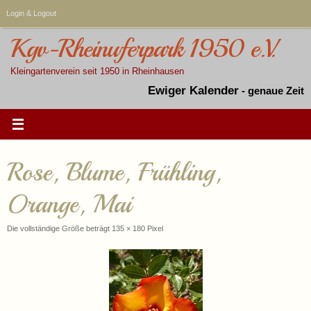
Zum
Login & Logout
Inhalt
springen
Kgv-Rheinuferpark 1950 e.V.
Kleingartenverein seit 1950 in Rheinhausen
Ewiger Kalender
-
genaue Zeit
Rose, Blume, Frühling,
Orange, Mai
Die vollständige Größe beträgt
135 × 180
Pixel