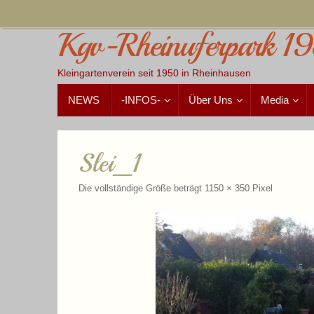
Zum
Inhalt
Kgv-Rheinuferpark 19
springen
Kleingartenverein seit 1950 in Rheinhausen
Zum
NEWS
-INFOS-
Über Uns
Media
Inhalt
springen
Slei_1
Die vollständige Größe beträgt
1150 × 350
Pixel