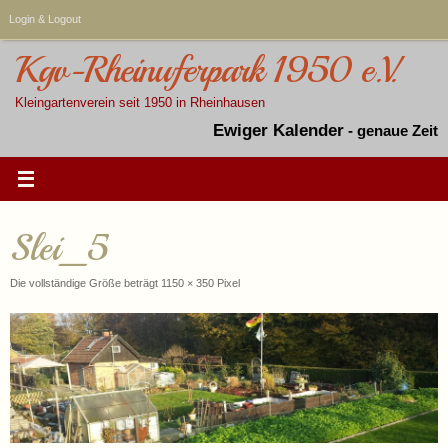
Zum
Login & Logout
Inhalt
springen
Kgv-Rheinuferpark 1950 e.V.
Kleingartenverein seit 1950 in Rheinhausen
Ewiger Kalender
-
genaue Zeit
Slei_5
Die vollständige Größe beträgt
1150 × 350
Pixel